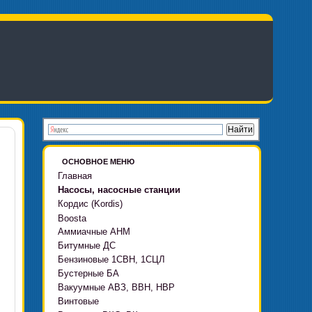
ОСНОВНОЕ МЕНЮ
Главная
Насосы, насосные станции
Кордис (Kordis)
Boosta
Аммиачные АНМ
Boosta-F
Битумные ДС
Boosta-L
Бензиновые 1СВН, 1СЦЛ
Boosta-APD установки
Бустерные БА
Вакуумные АВЗ, ВВН, НВР
Винтовые