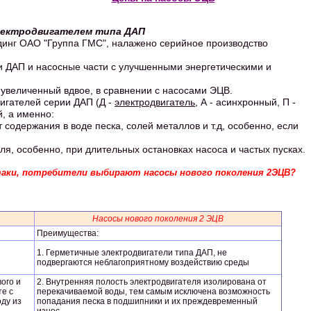
электродвигателем типа ДАП
динг ОАО "Группа ГМС", налажено серийное производство
 ДАП и насосные части с улучшенными энергетическими и
увеличенный вдвое, в сравнении с насосами ЭЦВ.
игателей серии ДАП (Д -
электродвигатель
, А - асинхронный, П -
, а именно:
содержания в воде песка, солей металлов и т.д, особенно, если
еля, особенно, при длительных остановках насоса и частых пусках.
таки, потребители выбирают насосы нового поколения 2ЭЦВ?
Насосы нового поколения 2 ЭЦВ
Преимущества:
1. Герметичные электродвигатели типа ДАП, не
подвергаются неблагоприятному воздействию среды
ого и
2. Внутренняя полость электродвигателя изолирована от
те с
перекачиваемой воды, тем самым исключена возможность
ду из
попадания песка в подшипники и их преждевременный