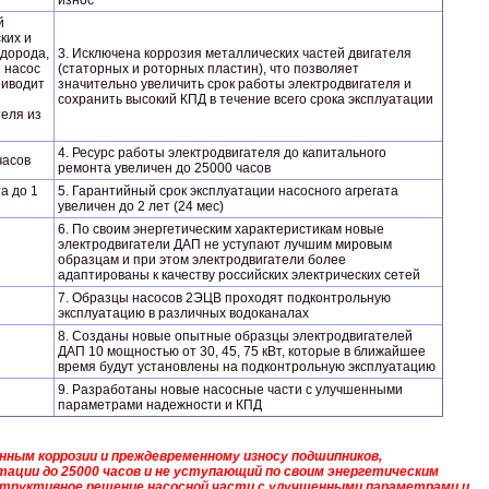
износ
й
ких и
одорода,
3. Исключена коррозия металлических частей двигателя
и насос
(статорных и роторных пластин), что позволяет
риводит
значительно увеличить срок работы электродвигателя и
сохранить высокий КПД в течение всего срока эксплуатации
теля из
4. Ресурс работы электродвигателя до капитального
часов
ремонта увеличен до 25000 часов
а до 1
5. Гарантийный срок эксплуатации насосного агрегата
увеличен до 2 лет (24 мес)
6. По своим энергетическим характеристикам новые
электродвигатели ДАП не уступают лучшим мировым
образцам и при этом электродвигатели более
адаптированы к качеству российских электрических сетей
7. Образцы насосов 2ЭЦВ проходят подконтрольную
эксплуатацию в различных водоканалах
8. Созданы новые опытные образцы электродвигателей
ДАП 10 мощностью от 30, 45, 75 кВт, которые в ближайшее
время будут установлены на подконтрольную эксплуатацию
9. Разработаны новые насосные части с улучшенными
параметрами надежности и КПД
нным коррозии и преждевременному износу подшипников,
ации до 25000 часов и не уступающий по своим энергетическим
структивное решение насосной части с улучшенными параметрами и