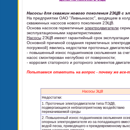
Насосы для скважин нового поколения 2ЭЦВ с 
На предприятии ОАО "Ливнынасос", входящем в хол
скважинных насосов нового поколения 2ЭЦВ.
Основа насосов герметичные
электродвигатели
серии
эксплуатационными характеристиками.
Насосы
2ЭЦВ имеют гарантийный срок эксплуатации 
Основной причиной создания герметичных электродв
погружной) явились недостатки проточных двигателей
- повышенный износ подшипников скольжения за счет 
насос смонтирован неглубоко от поверхности;
- коррозия статорного и роторного элементов двигат
Попытаемся ответить на вопрос - почему же все-
Насосы ЭЦВ
Недостатки:
1. Проточные электродвигатели типа ПЭДВ,
подвергающиеся неблагоприятному воздействию
перекачиваемой среды
2. Повышенный износ подшипников скольжения осев
опорных электродвигателя из-за попадающего вмес
водой песка, приводящего к преждевременному выхо