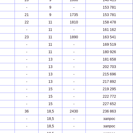
20
9
1660
148 413
-
9
-
153 781
21
9
1735
153 781
22
11
1810
158 478
-
11
-
161 162
23
11
1890
163 541
-
11
-
169 519
-
11
-
180 926
-
13
-
181 658
-
13
-
202 703
-
13
-
215 696
-
13
-
217 892
-
15
-
219 295
-
15
-
222 772
-
15
-
227 652
36
18,5
2430
236 863
-
18,5
-
запрос
-
18,5
-
запрос