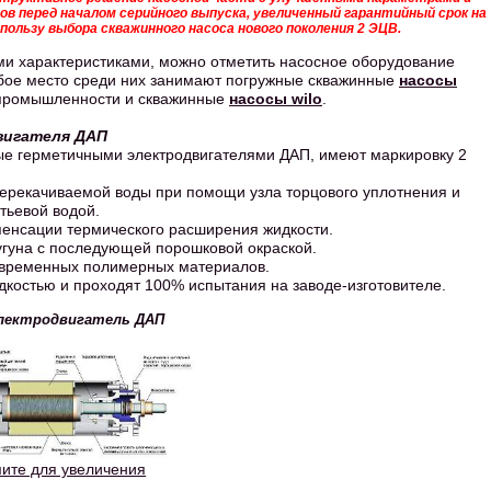
в перед началом серийного выпуска, увеличенный гарантийный срок на
 пользу выбора скважинного насоса нового поколения 2 ЭЦВ.
ми характеристиками, можно отметить насосное оборудование
бое место среди них занимают погружные скважинные
насосы
 промышленности и скважинные
насосы wilo
.
вигателя ДАП
ые герметичными электродвигателями ДАП, имеют маркировку 2
перекачиваемой воды при помощи узла торцового уплотнения и
тьевой водой.
енсации термического расширения жидкости.
гуна с последующей порошковой окраской.
овременных полимерных материалов.
дкостью и проходят 100% испытания на заводе-изготовителе.
Электродвигатель ДАП
ите для увеличения