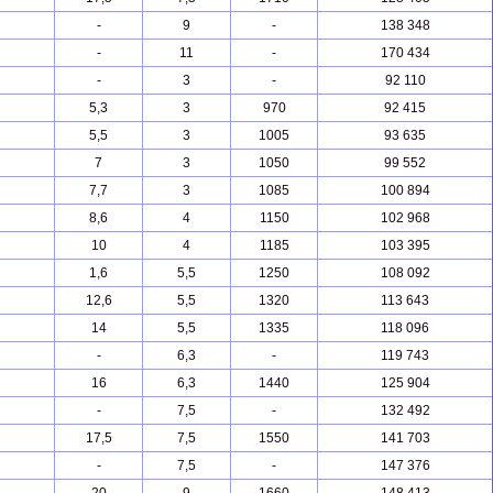
-
9
-
138 348
-
11
-
170 434
-
3
-
92 110
5,3
3
970
92 415
5,5
3
1005
93 635
7
3
1050
99 552
7,7
3
1085
100 894
8,6
4
1150
102 968
10
4
1185
103 395
1,6
5,5
1250
108 092
12,6
5,5
1320
113 643
14
5,5
1335
118 096
-
6,3
-
119 743
16
6,3
1440
125 904
-
7,5
-
132 492
17,5
7,5
1550
141 703
-
7,5
-
147 376