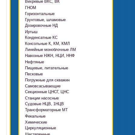
Вихревые ВКС, ВК
ГНОМ
Горизонтальные
Грязевые
Грунтовые, шламовые
Д, 1Д
Ф, Фр
Дозировочные НД
ГРАТ, ГРАК, ГРАР
ЦН
с HMS Control
Иртыш
ВШН
DeLium
Конденсатные КС
ПФ, НФ, ПД
Консольные К, КМ, КМЛ
ЦМЛ
Линейные моноблочные ЛМ
ЦМК
Навозные НЖН, НЦИ, ННФ
Нефтяные
Пищевые, питательные
НВ, НВЕ, НДВ
Песковые
ОНЦ, СНЦ
КМC
Погружные для скважин
П, ПР, ПБ, ПК, ПРВП
ЦВК
4(5,6)НК
Самовсасывающие
ЭЦВ Ливнынасос
ППР, ППК вертикальные
ПЭ
КМХ Адонис
Секционные ЦНСГ, ЦНС
АНС
ЭЦВ Промбурвод
Поршневые на пару
Станции насосные
С-569
2ЭЦВ
Судовые НЦВ, 1НЦВ
СУЗ, HMS Control
С-245
БЦП М
Трансформаторные МТ
Автоматические САУ
Фекальные
CRS
Садовые Ингро CAM
Химические
СПА 4
СМ, 1СМ, 2СМ
Циркуляционные
Х
СД, СДВ
Шестеренные