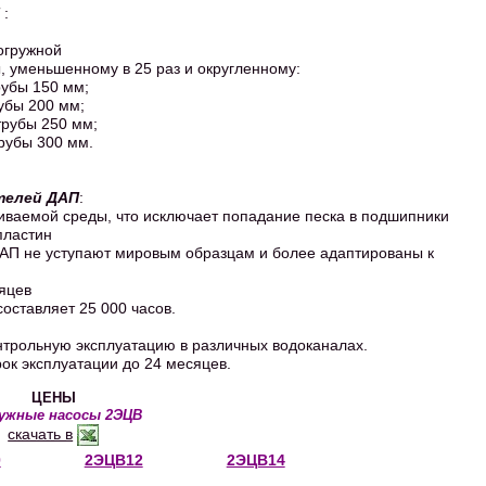
:
погружной
, уменьшенному в 25 раз и округленному:
рубы 150 мм;
убы 200 мм;
трубы 250 мм;
рубы 300 мм.
телей ДАП
:
чиваемой среды, что исключает попадание песка в подшипники
пластин
 ДАП не уступают мировым образцам и более адаптированы к
сяцев
составляет 25 000 часов.
трольную эксплуатацию в различных водоканалах.
к эксплуатации до 24 месяцев.
ЦЕНЫ
ужные насосы 2ЭЦВ
скачать в
0
2ЭЦВ12
2ЭЦВ14