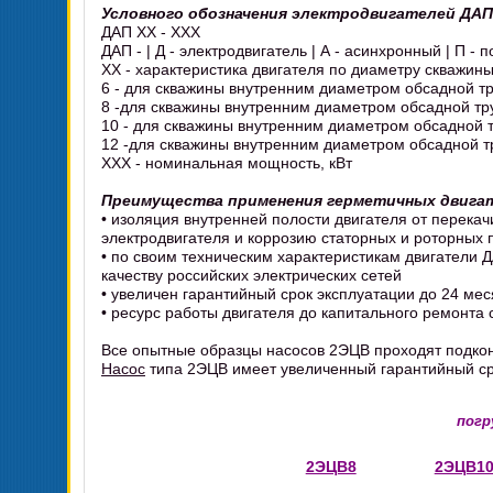
Условного обозначения электродвигателей ДАП
ДАП XX - XXX
ДАП - | Д - электродвигатель | А - асинхронный | П - 
ХХ - характеристика двигателя по диаметру скважины
6 - для скважины внутренним диаметром обсадной т
8 -для скважины внутренним диаметром обсадной тр
10 - для скважины внутренним диаметром обсадной 
12 -для скважины внутренним диаметром обсадной т
ХХХ - номинальная мощность, кВт
Преимущества применения герметичных двига
• изоляция внутренней полости двигателя от перека
электродвигателя и коррозию статорных и роторных 
• по своим техническим характеристикам двигатели
качеству российских электрических сетей
• увеличен гарантийный срок эксплуатации до 24 ме
• ресурс работы двигателя до капитального ремонта 
Все опытные образцы насосов 2ЭЦВ проходят подкон
Насос
типа 2ЭЦВ имеет увеличенный гарантийный сро
погр
2ЭЦВ8
2ЭЦВ1