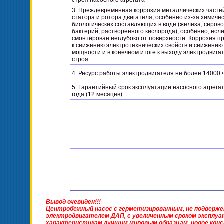
строя насосного агрегата
3. Преждевременная коррозия металлических часте
статора и ротора двигателя, особенно из-за химичес
биологических составляющих в воде (железа, серов
бактерий, растворенного кислорода), особенно, есл
смонтирован неглубоко от поверхности. Коррозия п
к снижению электротехнических свойств и снижению
мощности и в конечном итоге к выходу электродвига
строя
4. Ресурс работы электродвигателя не более 14000 
5. Гарантийный срок эксплуатации насосного агрегат
года (12 месяцев)
Вывод очевиден!!!
Центробежный насос
с герметизированным, не подверже
электродвигателем ДАП, с увеличенным сроком эксплуат
характеристикам лучшим мировым образцам, новое кон