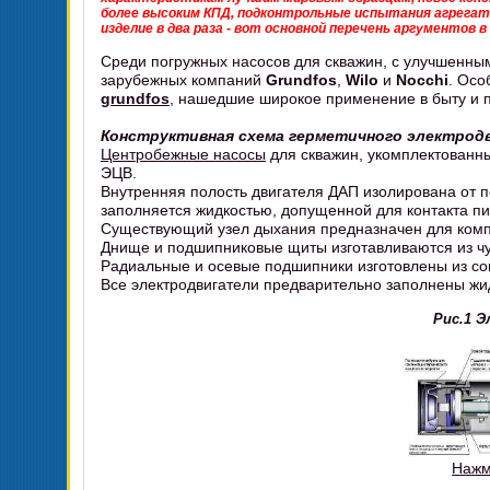
более высоким КПД, подконтрольные испытания агрегато
изделие в два раза - вот основной перечень аргументов в
Среди погружных насосов для скважин, с улучшенны
зарубежных компаний
Grundfos
,
Wilo
и
Nocchi
. Осо
grundfos
, нашедшие широкое применение в быту и
Конструктивная схема герметичного электрод
Центробежные насосы
для скважин, укомплектованн
ЭЦВ.
Внутренняя полость двигателя ДАП изолирована от 
заполняется жидкостью, допущенной для контакта пи
Существующий узел дыхания предназначен для комп
Днище и подшипниковые щиты изготавливаются из чу
Радиальные и осевые подшипники изготовлены из с
Все электродвигатели предварительно заполнены жи
Рис.1 
Нажм