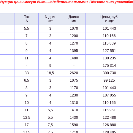
продукции цены могут быть недействительными. Обязательно уточняй
Ток
N двиг.
Длина
Цены, руб.
А
квт
мм
с ндс
5,5
3
1070
101 443
7
3
1200
110 166
8
4
1270
115 839
9
4
1395
127 551
11
4
1480
130 235
-
9
-
175 314
33
18,5
2620
300 730
6,5
3
1075
99 125
8
3
1170
101 443
9
4
1230
107 055
10
4
1310
110 166
11
5,5
1410
115 961
12,5
5,5
1430
122 488
17
7,5
1590
126 880
17,5
7,5
1710
128 405