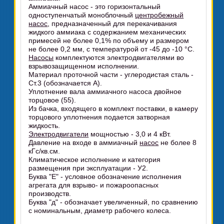
Аммиачный насос - это горизонтальный
одноступенчатый моноблочный
центробежный
насос
, предназначенный для перекачивания
жидкого аммиака с содержанием механических
примесей не более 0,1% по объему и размером
не более 0,2 мм, с температурой от -45 до -10 °C.
Насосы
комплектуются электродвигателями во
взрывозащищенном исполнении.
Материал проточной части - углеродистая сталь -
Ст.3 (обозначается А).
Уплотнение вала аммиачного насоса двойное
торцовое (55).
Из бачка, входящего в комплект поставки, в камеру
торцового уплотнения подается затворная
жидкость.
Электродвигатели
мощностью - 3,0 и 4 кВт.
Давление на входе в аммиачный
насос
не более 8
кГс/кв.см.
Климатическое исполнение и категория
размещения при эксплуатации - У2.
Буква "Е" - условное обозначение исполнения
агрегата для взрыво- и пожароопасных
производств.
Буква "д" - обозначает увеличенный, по сравнению
с номинальным, диаметр рабочего колеса.