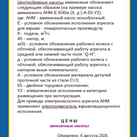
Центробежные насосы
аммиачные обозначают
следующим образом (на примере насоса
аммиачного АНМ-Е 8/40а (б, д )-А-55-У2):
где: АНМ - аммиачный насос моноблочный;
Е - условное обозначение исполнения агрегата
для взрыво - пожароопасных производств;
3
8 - подача, м
/ч;
40 - напор, м;
а(б) - условное обозначение рабочего колеса с
обточкой, обеспечивающей работу агрегата в
средней или нижней части поля “Q-H”;
д - условное обозначение рабочего колеса с
обточкой, обеспечивающей работу агрегата с
напором выше номинального;
А - условное обозначение материала деталей
проточной части из стали Ст.3;
55 - двойное торцовое уплотнение;
У2 - климатическое исполнение и категория
размещения при эксплуатации.
Для привода электронасосного агрегата АНМ
применяют
электродвигатель
взрывозащищенного
исполнения.
Ц Е Н Ы
аммиачные насосы
Обновлено: 6 августа 2026