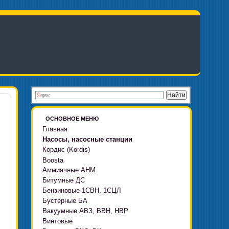
ОСНОВНОЕ МЕНЮ
Главная
Насосы, насосные станции
Кордис (Kordis)
Boosta
Аммиачные АНМ
Boosta-F
Битумные ДС
Boosta-L
Бензиновые 1СВН, 1СЦЛ
Boosta-APD установки
Бустерные БА
Вакуумные АВЗ, ВВН, НВР
Винтовые