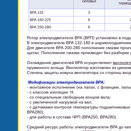
силовых
термод
ВРА 132
3
ВРА 160-225
6
ВРА 250-280
6
Ротор электродвигателя ВРА (ВРП) установлен в по
В электродвигателе ВРА 132-180 в шарикоподшипники
Для двигателя ВРА 200-280 пополнение смазки прои
щитах. Пополнение смазки производят без разборки 
Охлаждение двигателей ВРА осуществляют
вентилят
пружинного кольца. Вентилятор изготовлен из цинко
Степень защиты кожуха вентилятора со стороны входа
Модификации электродвигателя ВРА:
- монтажное исполнение (на лапах, с фланцем, лап
- с классом изоляции: H;
- со специальным свободным концом вала;
- с увеличенной нагрузкой на вал;
- с датчиками контроля температуры подшипниковых
ВРА280);
- для работы в составе ЧРП (ВРА250, ВРА280).
Средний ресурс работы электродвигателя ВРА до кап