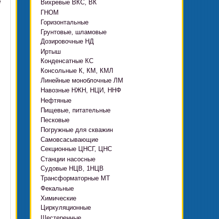
е
Вихревые ВКС, ВК
ГНОМ
Горизонтальные
Грязевые
Грунтовые, шламовые
Д, 1Д
Ф, Фр
Дозировочные НД
ГРАТ, ГРАК, ГРАР
ЦН
с HMS Control
Иртыш
ВШН
DeLium
Конденсатные КС
ПФ, НФ, ПД
Консольные К, КМ, КМЛ
ЦМЛ
Линейные моноблочные ЛМ
ЦМК
Навозные НЖН, НЦИ, ННФ
Нефтяные
Пищевые, питательные
НВ, НВЕ, НДВ
Песковые
ОНЦ, СНЦ
КМC
Погружные для скважин
П, ПР, ПБ, ПК, ПРВП
ЦВК
4(5,6)НК
Самовсасывающие
ЭЦВ Ливнынасос
ППР, ППК вертикальные
ПЭ
КМХ Адонис
Секционные ЦНСГ, ЦНС
АНС
ЭЦВ Промбурвод
Поршневые на пару
Станции насосные
С-569
2ЭЦВ
Судовые НЦВ, 1НЦВ
СУЗ, HMS Control
С-245
БЦП М
Трансформаторные МТ
Автоматические САУ
Фекальные
CRS
Садовые Ингро CAM
Химические
СПА 4
СМ, 1СМ, 2СМ
Циркуляционные
Х
СД, СДВ
Шестеренные