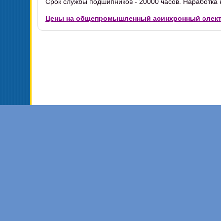
Срок службы подшипников - 20000 часов. Наработка н
Цены на общепромышленный асинхронный элект
Торговая 
105118, Россия, М