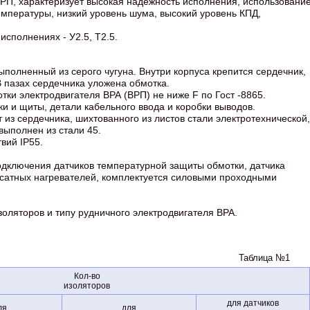
ВРП, характеризует высокая надежность исполнения, использовани
емпературы, низкий уровень шума, высокий уровень КПД,
исполнениях - У2.5, Т2.5.
выполненный из серого чугуна. Внутри корпуса крепится сердечник,
В пазах сердечника уложена обмотка.
тки электродвигателя ВРА (ВРП) не ниже F по Гост -8865.
и и щиты, детали кабельного ввода и коробки выводов.
 из сердечника, шихтованного из листов стали электротехнической,
выполнен из стали 45.
вий IP55.
одключения датчиков температурной защиты обмотки, датчика
сатных нагревателей, комплектуется силовыми проходными
оляторов и типу рудничного электродвигателя ВРА.
Таблица №1
Кол-во
изоляторов
для датчиков
ля
для