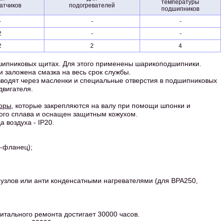
температуры
атчиков
подогревателей
подшипников
-
-
-
2
-
-
2
2
4
дшипниковых щитах. Для этого применены шарикоподшипники.
 заложена смазка на весь срок службы.
зводят через масленки и специальные отверстия в подшипниковых
двигателя.
оры
, которые закрепляются на валу при помощи шпонки и
вого сплава и оснащен защитным кожухом.
 воздуха - IP20.
ы-фланец);
 узлов или анти конденсатными нагревателями (для ВРА250,
итального ремонта достигает 30000 часов.