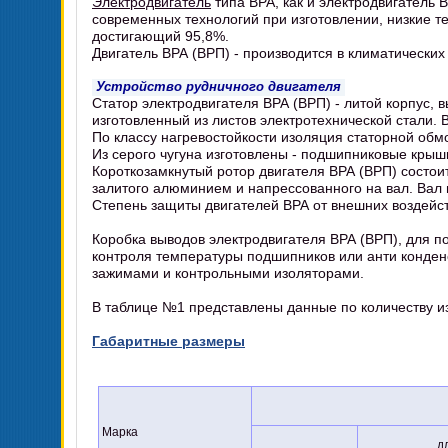
Электродвигатель
типа ВРА, как и электродвигатель 
современных технологий при изготовлении, низкие т
достигающий 95,8%.
Двигатель ВРА (ВРП) - производится в климатических 
Устройство рудничного двигателя
Статор электродвигателя ВРА (ВРП) - литой корпус, 
изготовленный из листов электротехнической стали. 
По классу нагревостойкости изоляция статорной обмо
Из серого чугуна изготовлены - подшипниковые крышк
Короткозамкнутый ротор двигателя ВРА (ВРП) состоит
залитого алюминием и напрессованного на вал. Вал 
Степень защиты двигателей ВРА от внешних воздейст
Коробка выводов электродвигателя ВРА (ВРП), для п
контроля температуры подшипников или анти конден
зажимами и контрольными изоляторами.
В таблице №1 представлены данные по количеству из
Габаритные размеры
Марка
д