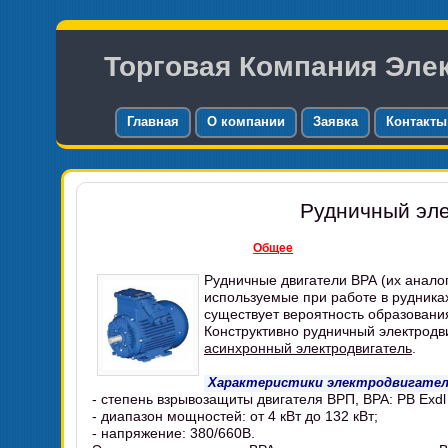
Торговая Компания Эле
Главная
О компании
Заявка
Контакты
Рудничный эле
Общее
Рудничные двигатели ВРА (их аналоги
используемые при работе в рудниках
существует вероятность образования
Конструктивно рудничный электродв
асинхронный электродвигатель
.
Характеристики электродвигател
- степень взрывозащиты двигателя ВРП, ВРА: РВ Exd
- диапазон мощностей: от 4 кВт до 132 кВт;
- напряжение: 380/660В.