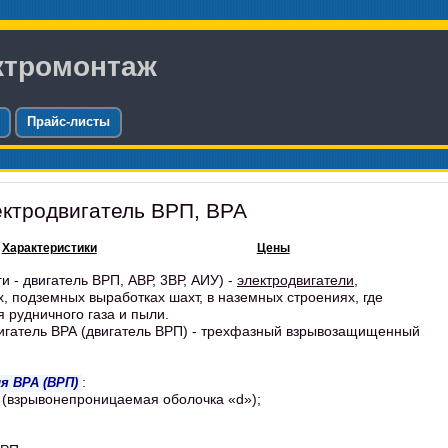
ктромонтаж
Прайс-листы
ктродвигатель ВРП, ВРА
Характеристики
Цены
 - двигатель ВРП, АВР, 3ВР, АИУ) -
электродвигатели
,
, подземных выработках шахт, в наземных строениях, где
 рудничного газа и пыли.
игатель ВРА (двигатель ВРП) - трехфазный взрывозащищенный
:
я ВРА (ВРП)
l (взрывонепроницаемая оболочка «d»);